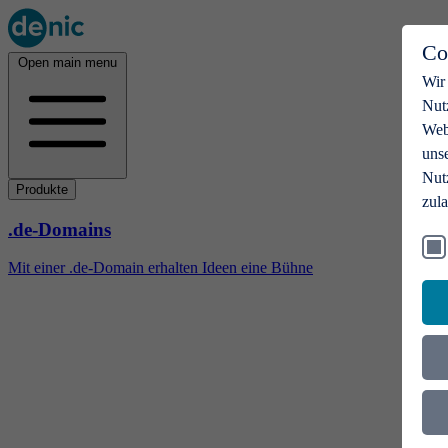
Co
Open main menu
Wir
Nut
Webs
uns
Nut
Produkte
zul
.de-Domains
Mit einer .de-Domain erhalten Ideen eine Bühne